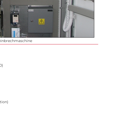
teinbrechmaschine
0)
ion)