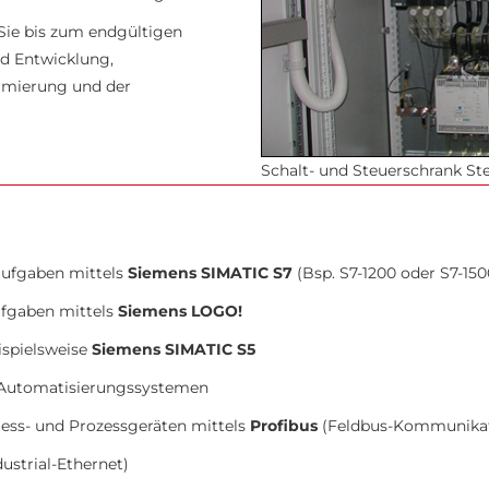
Sie bis zum endgültigen
nd Entwicklung,
ammierung und der
Schalt- und Steuerschrank S
ufgaben mittels
Siemens SIMATIC S7
(Bsp. S7-1200 oder S7-150
fgaben mittels
Siemens LOGO!
ispielsweise
Siemens SIMATIC S5
 Automatisierungssystemen
ess- und Prozessgeräten mittels
Profibus
(Feldbus-Kommunikat
ustrial-Ethernet)