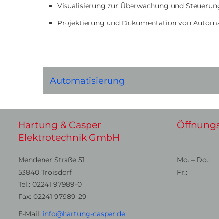
Visualisierung zur Überwachung und Steuerung
Projektierung und Dokumentation von Automat
Automatisierung
Hartung & Casper
Öffnungs
Elektrotechnik GmbH
Mendener Straße 51
Mo. – Do.:
53840 Troisdorf
Fr.:
Tel.: 02241 97989-0
Fax: 02241 97989-29
E-Mail:
info@hartung-casper.de